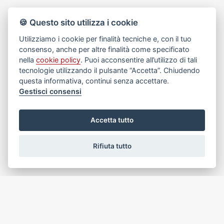
Via Pananti 3 - Borgo San Lorenzo (Firenze)
🍪 Questo sito utilizza i cookie
Tel. 0558402282
Utilizziamo i cookie per finalità tecniche e, con il tuo
Cell. 3381105590
consenso, anche per altre finalità come specificato
Email:
info@clickimmobiliare.net
nella
cookie policy
. Puoi acconsentire all’utilizzo di tali
P.IVA: 06257900487
tecnologie utilizzando il pulsante “Accetta”. Chiudendo
questa informativa, continui senza accettare.
Gestisci consensi
LINK VELOCI
Accetta tutto
Home
Chi siamo
Rifiuta tutto
Vendite
Contatti
Affitti
Privacy Policy
FIAIP