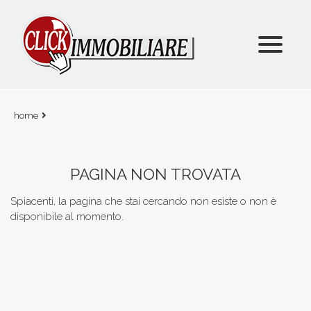
Immobili
Chi Siamo
Immobili In Vendita
Valuta Il Tuo Immobile
Immobili In Affitto
home
Contatti
Immobili Commerciali
PAGINA NON TROVATA
Spiacenti, la pagina che stai cercando non esiste o non è
disponibile al momento.